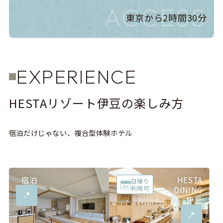
ACCESS
東京から2時間30分
EXPERIENCE
EXPERIENCE
HESTAリゾート伊豆の楽しみ方
宿泊だけじゃない、複合型体験ホテル
宿泊
HESTA
日帰り
利用可
DINING
伊豆