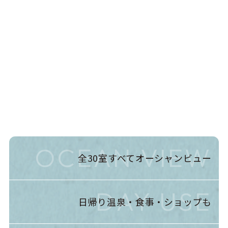
HESTA RESORT IZU
O
CEAN
COMMONS
OCEAN VIEW
全30室すべてオーシャンビュー
DAY USE
日帰り温泉・食事・ショップも