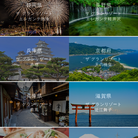
静岡県
長野県
ザ グランリゾート
ザ グランリゾート
エレガンテ熱海
エレガンテ軽井沢
兵庫県
京都府
ザ グランリゾート
ザ グランリゾート
赤穂
天の橋立
兵庫県
滋賀県
ザ グランリゾート
ザ グランリゾート
有馬
近江舞子