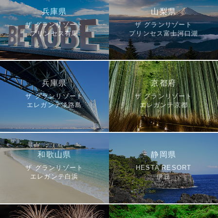
兵庫県
山梨県
ザ グランリゾート
ザ グランリゾート
プリンセス有馬
プリンセス富士河口湖
兵庫県
京都府
ザ グランリゾート
ザ グランリゾート
エレガンテ淡路島
エレガンテ京都
和歌山県
静岡県
ザ グランリゾート
HESTA RESORT
エレガンテ白浜
伊豆