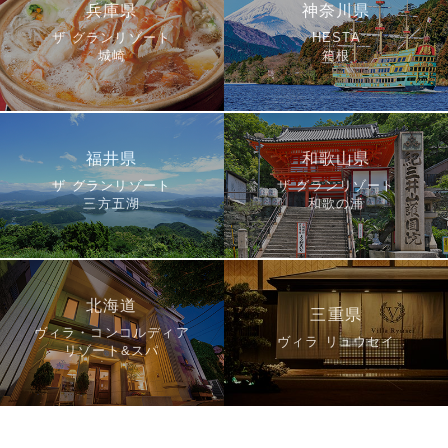
兵庫県
神奈川県
ザ グランリゾート
HESTA
城崎
箱根
福井県
和歌山県
ザ グランリゾート
ザ グランリゾート
三方五湖
和歌の浦
北海道
三重県
ヴィラ・コンコルディア
ヴィラ リュウセイ
リゾート&スパ