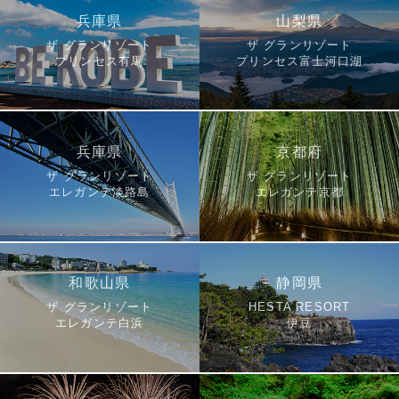
兵庫県
山梨県
ザ グランリゾート
ザ グランリゾート
プリンセス有馬
プリンセス富士河口湖
兵庫県
京都府
ザ グランリゾート
ザ グランリゾート
エレガンテ淡路島
エレガンテ京都
和歌山県
静岡県
ザ グランリゾート
HESTA RESORT
エレガンテ白浜
伊豆