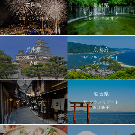
静岡県
長野県
ザ グランリゾート
ザ グランリゾート
エレガンテ熱海
エレガンテ軽井沢
兵庫県
京都府
ザ グランリゾート
ザ グランリゾート
赤穂
天の橋立
兵庫県
滋賀県
ザ グランリゾート
ザ グランリゾート
有馬
近江舞子