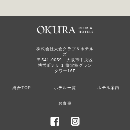
〒401-0302
山梨県南都留郡
〒413-0006
富士河口湖町
静岡県熱海市
小立3919番地
桃山町12-13
〒413-0301
株式会社大倉クラブ＆ホテル
TEL：0555-72-3711
TEL：0557-81-3334
静岡県賀茂郡
ズ
東伊豆町大川
〒541‐0059 大阪市中央区
〒389-0104
145-1
博労町3ｰ5ｰ1 御堂筋グラン
長野県北佐久郡
TEL：0557-22-0022
タワー16F
軽井沢町
〒250-0522
軽井沢東288
神奈川県足柄下郡
詳しくはこちら
TEL：0267-42-8300
箱根町元箱根
総合TOP
ホテル一覧
ホテル案内
詳しくはこちら
159-205
TEL：0460-84-7133
詳しくはこちら
お食事
詳しくはこちら