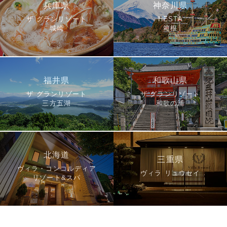
兵庫県
神奈川県
ザ グランリゾート
HESTA
城崎
箱根
福井県
和歌山県
ザ グランリゾート
ザ グランリゾート
三方五湖
和歌の浦
北海道
三重県
ヴィラ・コンコルディア
ヴィラ リュウセイ
リゾート&スパ