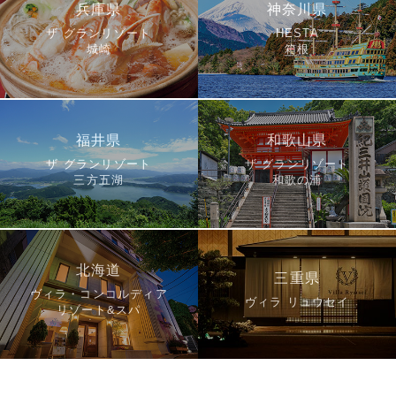
兵庫県
神奈川県
ザ グランリゾート
HESTA
城崎
箱根
福井県
和歌山県
ザ グランリゾート
ザ グランリゾート
三方五湖
和歌の浦
北海道
三重県
ヴィラ・コンコルディア
ヴィラ リュウセイ
リゾート&スパ