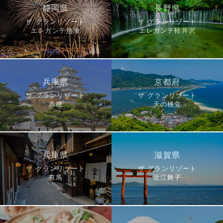
静岡県
長野県
ザ グランリゾート
ザ グランリゾート
エレガンテ熱海
エレガンテ軽井沢
兵庫県
京都府
ザ グランリゾート
ザ グランリゾート
赤穂
天の橋立
兵庫県
滋賀県
ザ グランリゾート
ザ グランリゾート
有馬
近江舞子