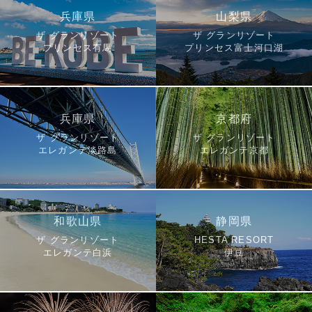
兵庫県
山梨県
ザ グランリゾート
ザ グランリゾート
プリンセス有馬
プリンセス富士河口湖
兵庫県
京都府
ザ グランリゾート
ザ グランリゾート
エレガンテ淡路島
エレガンテ京都
和歌山県
静岡県
ザ グランリゾート
HESTA RESORT
エレガンテ白浜
伊豆