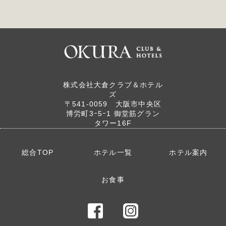
〒401-0302
山梨県南都留郡
〒413-0006
富士河口湖町
静岡県熱海市
小立3919番地
桃山町12-13
〒413-0301
株式会社大倉クラブ＆ホテル
TEL：0555-72-3711
TEL：0557-81-3334
静岡県賀茂郡
ズ
東伊豆町大川
〒541‐0059 大阪市中央区
〒389-0104
145-1
博労町3ｰ5ｰ1 御堂筋グラン
長野県北佐久郡
TEL：0557-22-0022
タワー16F
軽井沢町
〒250-0522
軽井沢東288
神奈川県足柄下郡
詳しくはこちら
TEL：0267-42-8300
箱根町元箱根
総合TOP
ホテル一覧
ホテル案内
詳しくはこちら
159-205
TEL：0460-84-7133
詳しくはこちら
お食事
詳しくはこちら